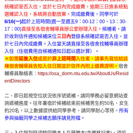
統確認是否入住，並於七日內完成繳費，逾期三日進系統點
選確認入住，系統將自動放棄。
完成繳費後，同學可於
6/16(一)
起於上班時間(週一至週五9：00-12：00、13：30-
17：00)
直接至各宿舍輔導員辦公室辦理入住。
候補者，請
於收到信件通知候補床位
三日內
登錄系統確認是否入住，並
於七日內完成繳費。入住當天請直接至各宿舍找輔導員辦理
入住（住宿費用自候補通知日起以週計算）。
＊如需
延後入住
或是於
非上班時間
入住者，請事先寫信給該
棟宿舍輔導員告知入住日期並於信件內附上繳費證明。
宿舍
輔導員聯絡表：
https://osa_dorm.ntu.edu.tw/AboutUs/Resid
entDirectors
二、即日起視空位狀況依序號遞補，請同學務必留意網站查
詢遞補進度。往年暑宿於候補結束前候補男生約50名、女生
約20名，以上數據提供給同學參考，請同學耐心等待。
所有
參與抽籤同學之候補志願序請見附檔。
三、入住報到時須驗同學本人戶籍謄本(含遷移記事)，須設