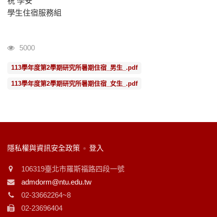
祝 學安
學生住宿服務組
瀏覽人次
5000
113學年度第2學期研究所暑期住宿_男生_.pdf
113學年度第2學期研究所暑期住宿_女生_.pdf
:::
隱私權與資訊安全政策
登入
106319臺北市羅斯福路四段一號
admdorm@ntu.edu.tw
02-33662264~8
02-23696404